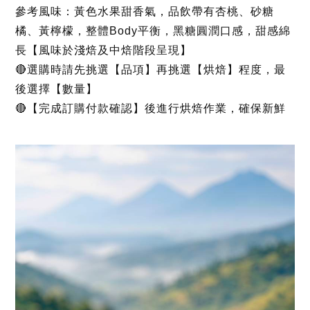
參考風味：黃色水果甜香氣，品飲帶有杏桃、砂糖
橘、黃檸檬，整體Body平衡，黑糖圓潤口感，甜感綿
長【風味於淺焙及中焙階段呈現】
🔴選購時請先挑選【品項】再挑選【烘焙】程度，最
後選擇【數量】
🔴【完成訂購付款確認】後進行烘焙作業，確保新鮮