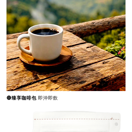
🔴臻享咖啡包
即沖即飲