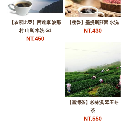
【衣索比亞】西達摩 波那
【秘魯】墨提斯莊園 水洗
NT.430
村 山嵐 水洗 G1
NT.450
【臺灣茶】杉林溪 翠玉冬
茶
NT.550