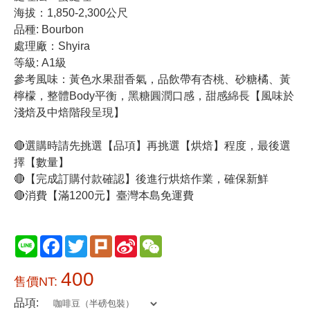
海拔：1,850-2,300公尺
品種: Bourbon
處理廠：Shyira
等級: A1級
參考風味：黃色水果甜香氣，品飲帶有杏桃、砂糖橘、黃
檸檬，整體Body平衡，黑糖圓潤口感，甜感綿長【風味於
淺焙及中焙階段呈現】
🔴選購時請先挑選【品項】再挑選【烘焙】程度，最後選
擇【數量】
🔴【完成訂購付款確認】後進行烘焙作業，確保新鮮
🔴消費【滿1200元】臺灣本島免運費
Line
Facebook
Twitter
Plurk
Sina
WeChat
Weibo
400
售價NT:
品項: