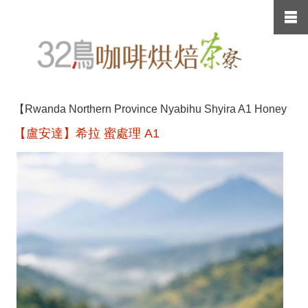
【Rwanda Northern Province Nyabihu Shyira A1 Honey
【盧安達】希拉 蜜處理 A1