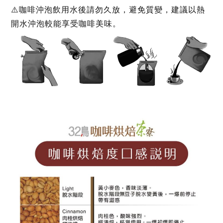
⚠️咖啡沖泡飲用水後請勿久放，避免質變，建議以熱
開水沖泡較能享受咖啡美味。