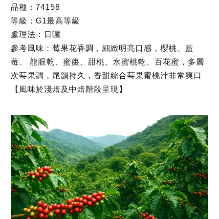
品種：74158
等級：G1最高等級
處理法：日曬
參考風味：莓果花香調，細緻明亮口感，櫻桃、藍
莓、 龍眼乾、蜜棗、甜桃、水蜜桃乾、百花蜜，多層
次莓果調，尾韻持久，香甜綜合莓果蜜桃汁非常爽口
【風味於淺焙及中焙階段呈現】