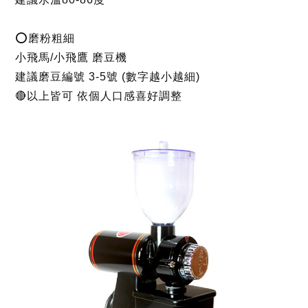
⭕磨粉粗細
小飛馬/小飛鷹 磨豆機
建議磨豆編號 3-5號 (數字越小越細)
🔴以上皆可 依個人口感喜好調整