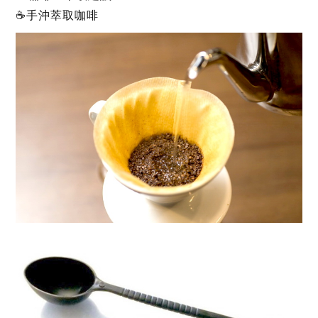
☕手沖萃取咖啡