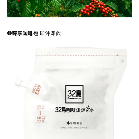
🔴臻享咖啡包
即沖即飲