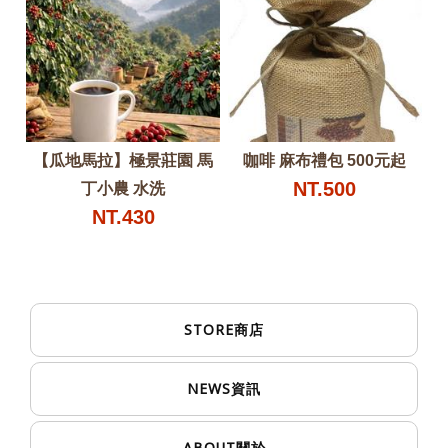
【瓜地馬拉】極景莊園 馬
咖啡 麻布禮包 500元起
NT.500
丁小農 水洗
NT.430
STORE
商店
NEWS
資訊
ABOUT