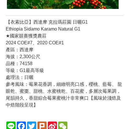
【衣索比亞】西達摩 克拉瑪莊園 日曬G1
Ethiopia Sidamo Karamo Natural G1
★國家竸賽獲獎農莊
2024 COE#7、2020 COE#1
產區：西達摩
海拔：2,300公尺
品種：74158
等級：G1最高等級
處理法：日曬
參考風味：莓果花香調，細緻明亮口感，櫻桃、藍莓、 龍
眼乾、蜜棗、甜桃、水蜜桃乾、百花蜜，多層次莓果調，
尾韻持久，香甜綜合莓果蜜桃汁非常爽口【風味於淺焙及
中焙階段呈現】
Line
Facebook
Twitter
Plurk
Sina
WeChat
Weibo