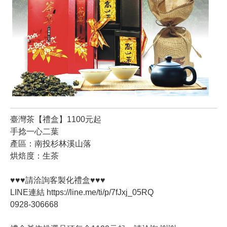
臺灣茶【禮盒】1100元起
手捻一心二葉
產區：南投杉林溪山落
烘焙度：生茶
♥️♥️♥️請洽詢客製化禮盒♥️♥️♥️
LINE連結 https://line.me/ti/p/7fJxj_05RQ
0928-306668