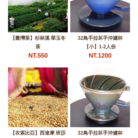
【臺灣茶】杉林溪 翠玉冬
32鳥手拉坏手沖濾杯
茶
【小】1-2人份
NT.550
NT.1200
【衣索比亞】西達摩 班莎
32鳥手拉坏手沖濾杯