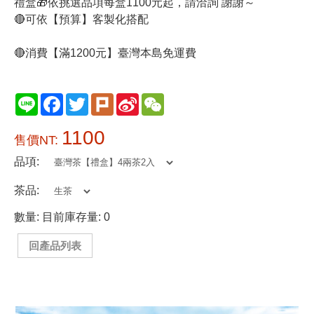
禮盒🎁依挑選品項每盒1100元起，請洽詢 謝謝～
🔴可依【預算】客製化搭配
🔴消費【滿1200元】臺灣本島免運費
Line
Facebook
Twitter
Plurk
Sina
WeChat
Weibo
1100
售價NT:
品項:
茶品:
數量:
目前庫存量: 0
回產品列表