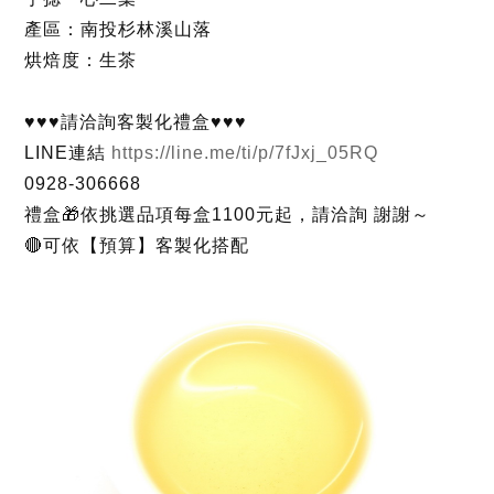
產區：南投杉林溪山落
烘焙度：生茶
♥️♥️♥️請洽詢客製化禮盒♥️♥️♥️
LINE連結
https://line.me/ti/p/7fJxj_05RQ
0928-306668
禮盒🎁依挑選品項每盒1100元起，請洽詢 謝謝～
🔴可依【預算】客製化搭配