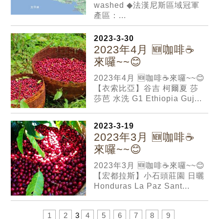
washed ◆法漢尼斯區域冠軍
產區：...
2023-3-30
2023年4月 🆕咖啡☕️
來囉~~😊
2023年4月 🆕咖啡☕️來囉~~😊
【衣索比亞】谷吉 柯爾夏 莎
莎芭 水洗 G1 Ethiopia Guj...
2023-3-19
2023年3月 🆕咖啡☕️
來囉~~😊
2023年3月 🆕咖啡☕️來囉~~😊
【宏都拉斯】小石頭莊園 日曬
Honduras La Paz Sant...
1
2
3
4
5
6
7
8
9